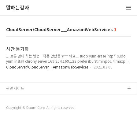
말하는감자
CloudServer/CloudServer__AmazonWebServices
1
시간 동기화
1. 보통 많이 하는 방법 - 적용 안됐음 ㅠㅠ 왜죠... sudo yum erase 'ntp*' sudo
yum install chrony server 169.254.169.123 prefer iburst minpoll 4 maxpoll
4 sudo service chronyd restart sudo chkconfig chronyd on 2. 다른 방법 ln -
CloudServer/CloudServer__AmazonWebServices
2021.03.05
sf /usr/share/zoneinfo/Asia/Seoul /etc/localtime service rsyslog restart
관련사이트
Copyright © Daum Corp. All rights reserved.