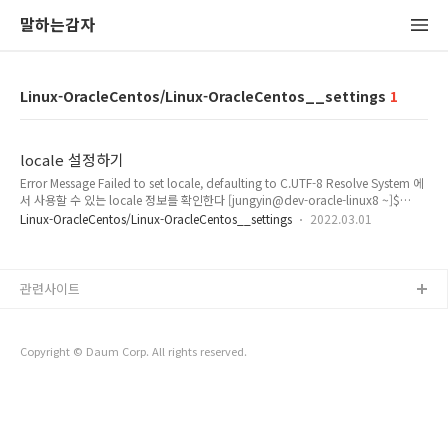
말하는감자
Linux-OracleCentos/Linux-OracleCentos__settings
1
locale 설정하기
Error Message Failed to set locale, defaulting to C.UTF-8 Resolve System 에
서 사용할 수 있는 locale 정보를 확인한다 [jungyin@dev-oracle-linux8 ~]$
locale -a locale: Cannot set LC_CTYPE to default locale: No such file or
Linux-OracleCentos/Linux-OracleCentos__settings
2022.03.01
directory locale: Cannot set LC_MESSAGES to default locale: No such file
or directory locale: Cannot set LC_COLLATE to default locale: No such file
or directory C C.utf8 POSIX en_AG en_AU en_AU..
관련사이트
Copyright © Daum Corp. All rights reserved.