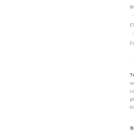
W
E
C
T
sp
L
gi
El
최
최
근