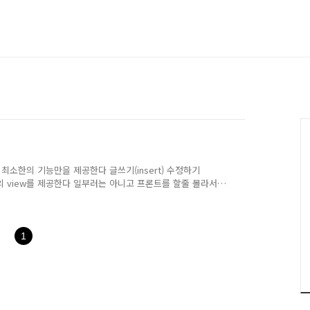
. 최소한의 기능만을 제공한다 글쓰기(insert) 수정하기
. 최소한의 view를 제공한다 일부러는 아니고 프론트를 할줄 몰라서
it 시도시에는 글의 count는 상승하지 않는다 글을 read시에는
러리들을 설치해줍니다. npm install {NAME}으로 설치
nstall fs sudo npm install ejs sudo npm
1