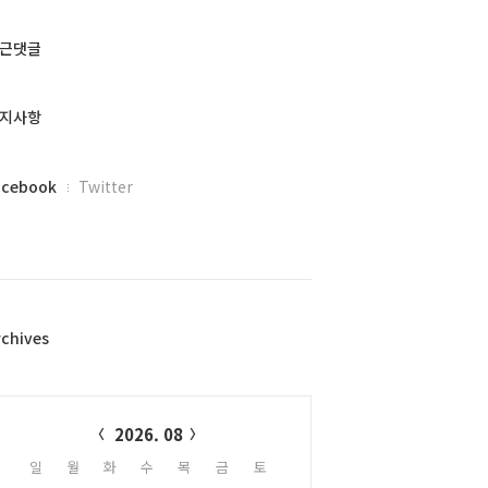
근댓글
지사항
acebook
Twitter
rchives
alendar
2026. 08
일
월
화
수
목
금
토