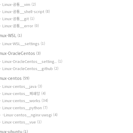
Linux-공통__vim
(2)
Linux-공통__shell-script
(8)
Linux-공통__git
(1)
Linux-공통__error
(0)
inux-WSL
(1)
Linux-WSL__settings
(1)
inux-OracleCentos
(3)
Linux-OracleCentos__setting..
(1)
Linux-OracleCentos__github
(2)
inux-centos
(59)
Linux-centos__java
(3)
Linux-centos__폐쇄망
(4)
Linux-centos__works
(34)
Linux-centos__python
(7)
-Linux-centos__nginx-uwsgi
(4)
Linux-centos__vue
(1)
inux-ubuntu
(1)