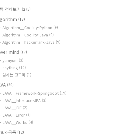
류 전체보기
(275)
lgorithm
(18)
Algorithm__Codility-Python
(9)
Algorithm__Codility-Java
(0)
Algorithm__hackerrank-Java
(9)
ever mind
(17)
yumyum
(3)
anything
(10)
말하는 고구마
(1)
AVA
(30)
JAVA__Framework-Springboot
(19)
JAVA__Interface-JPA
(3)
JAVA__IDE
(2)
JAVA__Error
(1)
JAVA__Works
(4)
inux-공통
(12)