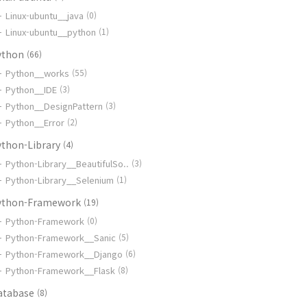
Linux-ubuntu__java
(0)
Linux-ubuntu__python
(1)
ython
(66)
Python__works
(55)
Python__IDE
(3)
Python__DesignPattern
(3)
Python__Error
(2)
ython-Library
(4)
Python-Library__BeautifulSo..
(3)
Python-Library__Selenium
(1)
ython-Framework
(19)
Python-Framework
(0)
Python-Framework__Sanic
(5)
Python-Framework__Django
(6)
Python-Framework__Flask
(8)
atabase
(8)