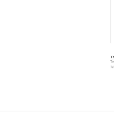
방
T
To
문
자
Ye
수