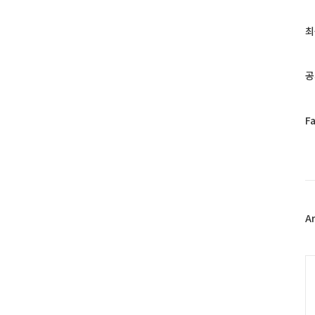
글
과
최
인
기
글
공
페
F
이
스
북
트
위
터
플
A
러
그
인
C