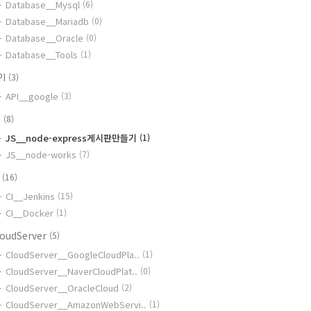
Database__Mysql
(6)
Database__Mariadb
(0)
Database__Oracle
(0)
Database__Tools
(1)
PI
(3)
API__google
(3)
S
(8)
JS__node-express게시판만들기
(1)
JS__node-works
(7)
I
(16)
CI__Jenkins
(15)
CI__Docker
(1)
loudServer
(5)
CloudServer__GoogleCloudPla..
(1)
CloudServer__NaverCloudPlat..
(0)
CloudServer__OracleCloud
(2)
CloudServer__AmazonWebServi..
(1)