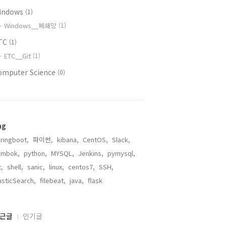
indows
(1)
Windows__폐쇄망
(1)
TC
(1)
ETC__Git
(1)
omputer Science
(0)
ag
ringboot,
파이썬,
kibana,
CentOS,
Slack,
ombok,
python,
MYSQL,
Jenkins,
pymysql,
t,
shell,
sanic,
linux,
centos7,
SSH,
asticSearch,
filebeat,
java,
flask,
근글
인기글