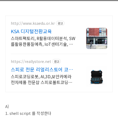
http://www.ksaedu.or.kr
광고
KSA 디지털전환교육
스마트팩토리, R활용데이터분석, SW
를활용한품질예측, IoT센터기술, 파
이썬활용
https://reallystore.net
광고
스피로 전문 리얼리스토어 코딩
교육을 쉽고 재밌게
스피로코딩로봇, AI,3D,보안카메라
전자제품 전문샵 스피로볼트코딩로
봇, 스피로볼트파워팩, 스피로미니등
스피로 전문몰
A)
1. shell script 를 작성한다​