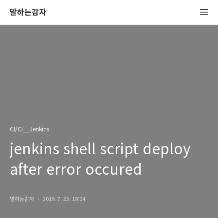
말하는감자
CI/CI__Jenkins
jenkins shell script deploy
after error occured
말하는감자
2019. 7. 23. 19:04